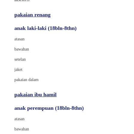
pakaian renang
anak laki-laki (18bln-8thn)
atasan
bawahan
setelan
jaket
pakaian dalam
pakaian ibu hamil
anak perempuan (18bln-8thn)
atasan
bawahan